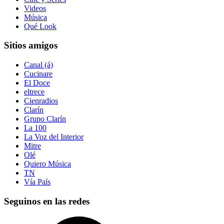
Videos
Música
Qué Look
Sitios amigos
Canal (á)
Cucinare
El Doce
eltrece
Cienradios
Clarín
Grupo Clarín
La 100
La Voz del Interior
Mitre
Olé
Quiero Música
TN
Vía País
Seguinos en las redes