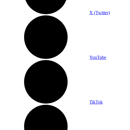
X (Twitter)
YouTube
TikTok