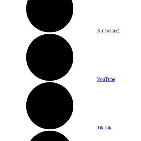
X (Twitter)
YouTube
TikTok