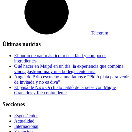
Telegram
Últimas noticias
El budín de pan más rico: receta fácil y con pocos
ingredientes
Qué hacer en Maipú en un día: la experiencia que combina
vinos, gastronomía y una bodega centenaria
Ángel de Brito escrachó a una famosa: “Pidió plata para venir
de invitada y no es diva”
El papá de Nico Occhiato habló de la pelea con Migue
Granados y fue contundente
Secciones
Espectáculos
Actualidad
Internacional
Exclusivo