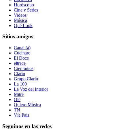
Horóscopo
Cine y Series
Videos
Música
Qué Look
Sitios amigos
Canal (á)
Cucinare
El Doce
eltrece
Cienradios
Clarín
Grupo Clarín
La 100
La Voz del Interior
Mitre
Olé
Quiero Música
TN
Vía País
Seguinos en las redes