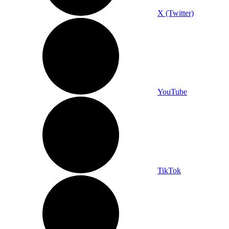
X (Twitter)
YouTube
TikTok