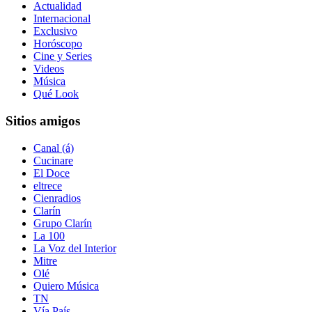
Actualidad
Internacional
Exclusivo
Horóscopo
Cine y Series
Videos
Música
Qué Look
Sitios amigos
Canal (á)
Cucinare
El Doce
eltrece
Cienradios
Clarín
Grupo Clarín
La 100
La Voz del Interior
Mitre
Olé
Quiero Música
TN
Vía País