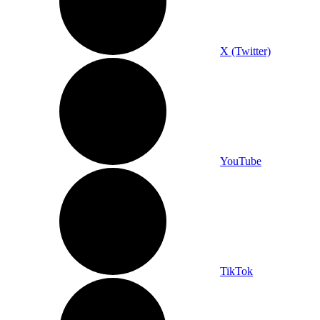
X (Twitter)
YouTube
TikTok