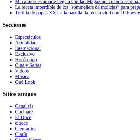
Mi camino es amarte llega a Ciudad Magazine: cuándo estrena, d
La receta imperdible de los “sommeliers de mollejas” para pre
Tortilla de papas XXL a la parrilla: la receta viral con 10 hue
Secciones
Espectáculos
Actualidad
Internacional
Exclusivo
Horóscopo
Cine y Series
Videos
Música
Qué Look
Sitios amigos
Canal (á)
Cucinare
El Doce
eltrece
Cienradios
Clarín
Grupo Clarín