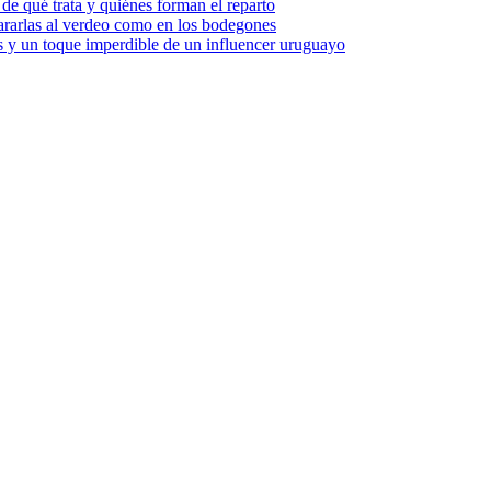
e qué trata y quiénes forman el reparto
pararlas al verdeo como en los bodegones
vos y un toque imperdible de un influencer uruguayo