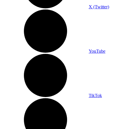
X (Twitter)
YouTube
TikTok