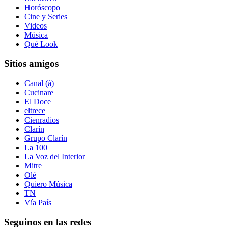
Horóscopo
Cine y Series
Videos
Música
Qué Look
Sitios amigos
Canal (á)
Cucinare
El Doce
eltrece
Cienradios
Clarín
Grupo Clarín
La 100
La Voz del Interior
Mitre
Olé
Quiero Música
TN
Vía País
Seguinos en las redes