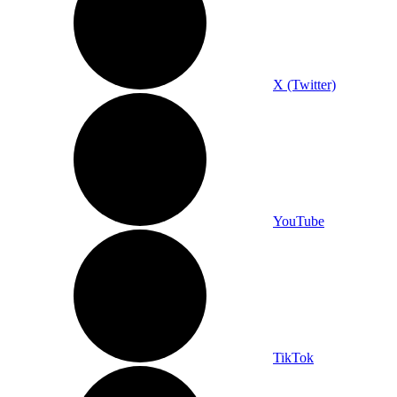
X (Twitter)
YouTube
TikTok