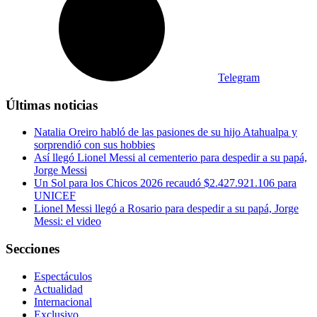
Telegram
Últimas noticias
Natalia Oreiro habló de las pasiones de su hijo Atahualpa y
sorprendió con sus hobbies
Así llegó Lionel Messi al cementerio para despedir a su papá,
Jorge Messi
Un Sol para los Chicos 2026 recaudó $2.427.921.106 para
UNICEF
Lionel Messi llegó a Rosario para despedir a su papá, Jorge
Messi: el video
Secciones
Espectáculos
Actualidad
Internacional
Exclusivo