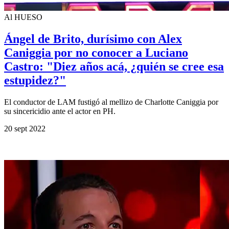
Al HUESO
Ángel de Brito, durísimo con Alex
Caniggia por no conocer a Luciano
Castro: "Diez años acá, ¿quién se cree esa
estupidez?"
El conductor de LAM fustigó al mellizo de Charlotte Caniggia por
su sincericidio ante el actor en PH.
20 sept 2022