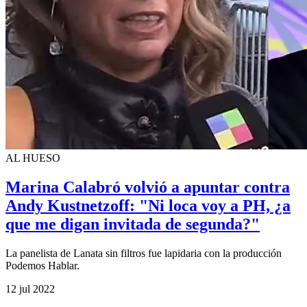
AL HUESO
Marina Calabró volvió a apuntar contra
Andy Kustnetzoff: "Ni loca voy a PH, ¿a
que me digan invitada de segunda?"
La panelista de Lanata sin filtros fue lapidaria con la producción
Podemos Hablar.
12 jul 2022