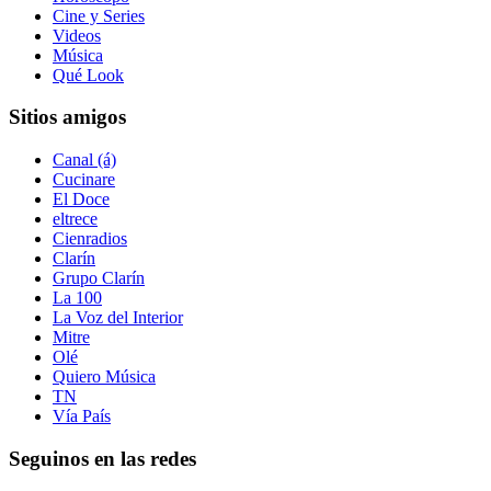
Cine y Series
Videos
Música
Qué Look
Sitios amigos
Canal (á)
Cucinare
El Doce
eltrece
Cienradios
Clarín
Grupo Clarín
La 100
La Voz del Interior
Mitre
Olé
Quiero Música
TN
Vía País
Seguinos en las redes