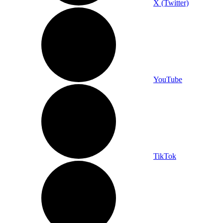
X (Twitter)
YouTube
TikTok