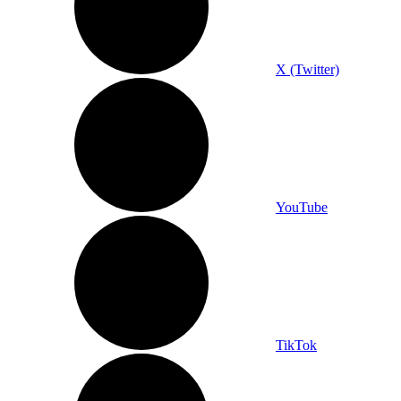
X (Twitter)
YouTube
TikTok