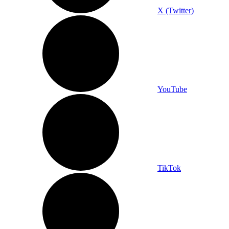
X (Twitter)
YouTube
TikTok