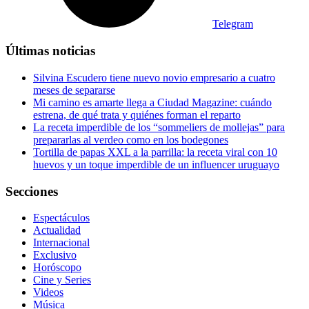
Telegram
Últimas noticias
Silvina Escudero tiene nuevo novio empresario a cuatro
meses de separarse
Mi camino es amarte llega a Ciudad Magazine: cuándo
estrena, de qué trata y quiénes forman el reparto
La receta imperdible de los “sommeliers de mollejas” para
prepararlas al verdeo como en los bodegones
Tortilla de papas XXL a la parrilla: la receta viral con 10
huevos y un toque imperdible de un influencer uruguayo
Secciones
Espectáculos
Actualidad
Internacional
Exclusivo
Horóscopo
Cine y Series
Videos
Música