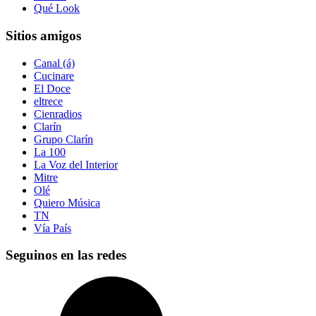
Qué Look
Sitios amigos
Canal (á)
Cucinare
El Doce
eltrece
Cienradios
Clarín
Grupo Clarín
La 100
La Voz del Interior
Mitre
Olé
Quiero Música
TN
Vía País
Seguinos en las redes