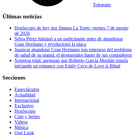
Telegram
Últimas noticias
Horóscopo de hoy por Jimena La Torre: viernes 7 de agosto
de 2026
Selva Pérez fulminó a un participante antes de abandonar
Gran Hermano y revolucionó la placa
Juanicar abandonó Gran Hermano tras enterarse del problema
de salud de su mamá: el desgarrador llanto de sus compañeros
Sorpresa total: aseguran que Roberto García Moritán estaría
iniciando un romance con Emily Ceco de Love is Blind
Secciones
Espectáculos
Actualidad
Internacional
Exclusivo
Horóscopo
Cine y Series
Videos
Música
Qué Look