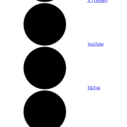
X (Twitter)
YouTube
TikTok