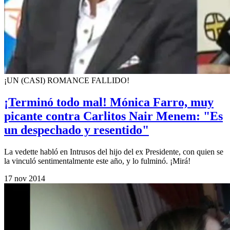
¡UN (CASI) ROMANCE FALLIDO!
¡Terminó todo mal! Mónica Farro, muy
picante contra Carlitos Nair Menem: "Es
un despechado y resentido"
La vedette habló en Intrusos del hijo del ex Presidente, con quien se
la vinculó sentimentalmente este año, y lo fulminó. ¡Mirá!
17 nov 2014