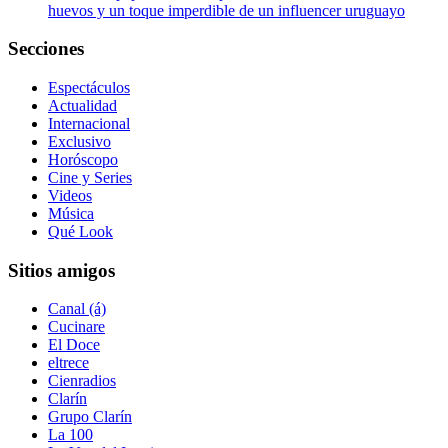
huevos y un toque imperdible de un influencer uruguayo
Secciones
Espectáculos
Actualidad
Internacional
Exclusivo
Horóscopo
Cine y Series
Videos
Música
Qué Look
Sitios amigos
Canal (á)
Cucinare
El Doce
eltrece
Cienradios
Clarín
Grupo Clarín
La 100