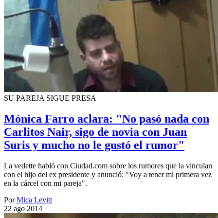
SU PAREJA SIGUE PRESA
Mónica Farro aclara: "No pasó nada con
Carlitos Nair, sigo de novia con Juan
Suris y mucho no le gustó el rumor"
La vedette habló con Ciudad.com sobre los rumores que la vinculan
con el hijo del ex presidente y anunció: "Voy a tener mi primera vez
en la cárcel con mi pareja".
Por
Mica Levitt
22 ago 2014