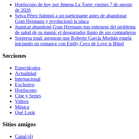
Horóscopo de hoy por Jimena La Torre: viernes 7 de agosto
de 2026
Selva Pérez fulminó a un participante antes de abandonar
Gran Hermano y revolucionó la placa
Juanicar abandonó Gran Hermano tras enterarse del problema
de salud de su mamá: el desgarrador llanto de sus compañeros
Sorpresa total: aseguran que Roberto García Moritán estaría
iniciando un romance con Emily Ceco de Love is Blind
Secciones
Espectáculos
Actualidad
Internacional
Exclusivo
Horóscopo
Cine y Series
Videos
Música
Qué Look
Sitios amigos
Canal (á)