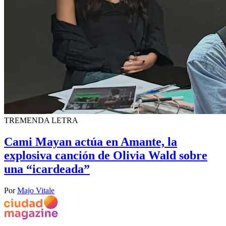
TREMENDA LETRA
Cami Mayan actúa en Amante, la
explosiva canción de Olivia Wald sobre
una “icardeada”
Por
Majo Vitale