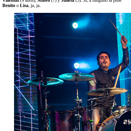
Valentín
(9 años),
Mateo
(7) y
Julieta
(5). Sí, a ninguno la puse
Benito
o
Lisa
, ja, ja.