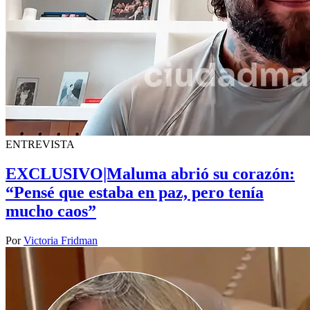
ENTREVISTA
EXCLUSIVO|Maluma abrió su corazón:
“Pensé que estaba en paz, pero tenía
mucho caos”
Por
Victoria Fridman