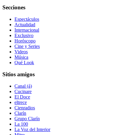
Secciones
Espectáculos
Actualidad
Internacional
Exclusivo
Horóscopo
Cine y Series
Videos
Música
Qué Look
Sitios amigos
Canal (á)
Cucinare
El Doce
eltrece
Cienradios
Clarín
Grupo Clarín
La 100
La Voz del Interior
Mitre