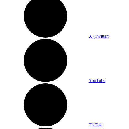
X (Twitter)
YouTube
TikTok