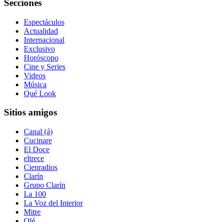
Secciones
Espectáculos
Actualidad
Internacional
Exclusivo
Horóscopo
Cine y Series
Videos
Música
Qué Look
Sitios amigos
Canal (á)
Cucinare
El Doce
eltrece
Cienradios
Clarín
Grupo Clarín
La 100
La Voz del Interior
Mitre
Olé