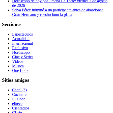
Horóscopo de hoy por Jimena La Torre: viernes 7 de agosto
de 2026
Selva Pérez fulminó a un participante antes de abandonar
Gran Hermano y revolucionó la placa
Secciones
Espectáculos
Actualidad
Internacional
Exclusivo
Horóscopo
Cine y Series
Videos
Música
Qué Look
Sitios amigos
Canal (á)
Cucinare
El Doce
eltrece
Cienradios
Clarín