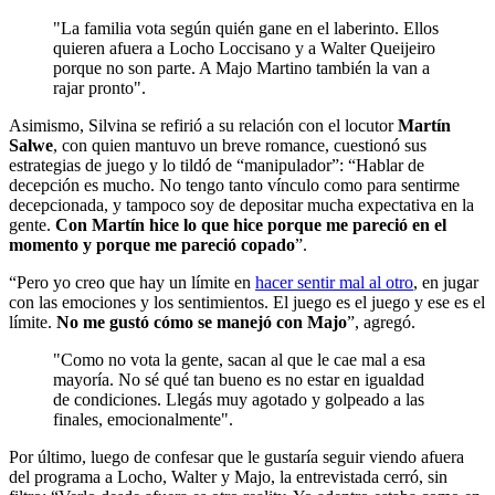
"La familia vota según quién gane en el laberinto. Ellos
quieren afuera a Locho Loccisano y a Walter Queijeiro
porque no son parte. A Majo Martino también la van a
rajar pronto".
Asimismo, Silvina se refirió a su relación con el locutor
Martín
Salwe
, con quien mantuvo un breve romance, cuestionó sus
estrategias de juego y lo tildó de “manipulador”: “Hablar de
decepción es mucho. No tengo tanto vínculo como para sentirme
decepcionada, y tampoco soy de depositar mucha expectativa en la
gente.
Con Martín hice lo que hice porque me pareció en el
momento y porque me pareció copado
”.
“Pero yo creo que hay un límite en
hacer sentir mal al otro
, en jugar
con las emociones y los sentimientos. El juego es el juego y ese es el
límite.
No me gustó cómo se manejó con Majo
”, agregó.
"Como no vota la gente, sacan al que le cae mal a esa
mayoría. No sé qué tan bueno es no estar en igualdad
de condiciones. Llegás muy agotado y golpeado a las
finales, emocionalmente".
Por último, luego de confesar que le gustaría seguir viendo afuera
del programa a Locho, Walter y Majo, la entrevistada cerró, sin