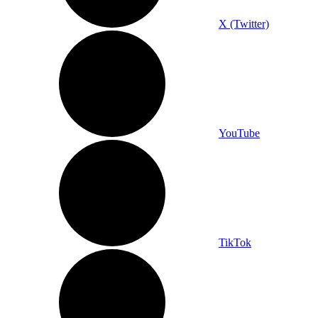
X (Twitter)
YouTube
TikTok