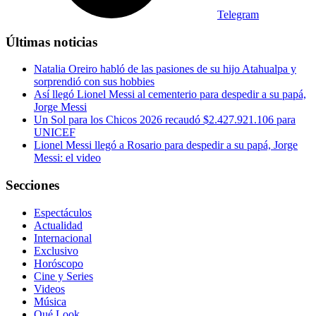
Telegram
Últimas noticias
Natalia Oreiro habló de las pasiones de su hijo Atahualpa y
sorprendió con sus hobbies
Así llegó Lionel Messi al cementerio para despedir a su papá,
Jorge Messi
Un Sol para los Chicos 2026 recaudó $2.427.921.106 para
UNICEF
Lionel Messi llegó a Rosario para despedir a su papá, Jorge
Messi: el video
Secciones
Espectáculos
Actualidad
Internacional
Exclusivo
Horóscopo
Cine y Series
Videos
Música
Qué Look