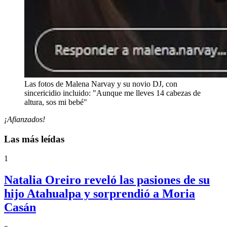
Las fotos de Malena Narvay y su novio DJ, con
sincericidio incluido: "Aunque me lleves 14 cabezas de
altura, sos mi bebé"
¡Afianzados!
Las más leídas
1
Natalia Oreiro reveló las pasiones de su
hijo Atahualpa y sorprendió a Moria
Casán