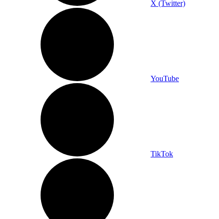
X (Twitter)
YouTube
TikTok