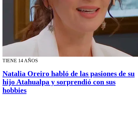
TIENE 14 AÑOS
Natalia Oreiro habló de las pasiones de su
hijo Atahualpa y sorprendió con sus
hobbies