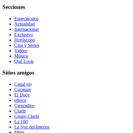
Secciones
Espectáculos
Actualidad
Internacional
Exclusivo
Horóscopo
Cine y Series
Videos
Música
Qué Look
Sitios amigos
Canal (á)
Cucinare
El Doce
eltrece
Cienradios
Clarín
Grupo Clarín
La 100
La Voz del Interior
Mitre