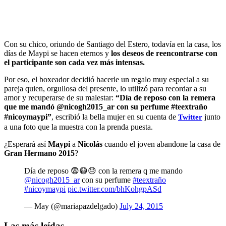
Con su chico, oriundo de Santiago del Estero, todavía en la casa, los
días de Maypi se hacen eternos y
los deseos de reencontrarse con
el participante son cada vez más intensas.
Por eso, el boxeador decidió hacerle un regalo muy especial a su
pareja quien, orgullosa del presente, lo utilizó para recordar a su
amor y recuperarse de su malestar:
“Día de reposo con la remera
que me mandó @nicogh2015_ar con su perfume #teextraño
#nicoymaypi”
, escribió la bella mujer en su cuenta de
junto
Twitter
a una foto que la muestra con la prenda puesta.
¿Esperará así
Maypi
a
Nicolás
cuando el joven abandone la casa de
Gran Hermano 2015
?
Día de reposo 😨😷😓 con la remera q me mando
@nicogh2015_ar
con su perfume
#teextraño
#nicoymaypi
pic.twitter.com/bhKohgpASd
— May (@mariapazdelgado)
July 24, 2015
Las más leídas