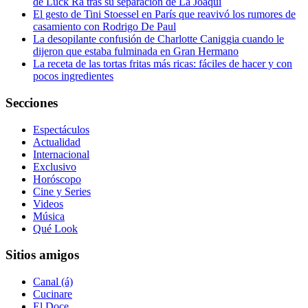
de Luck Ra tras su separación de La Joaqui
El gesto de Tini Stoessel en París que reavivó los rumores de
casamiento con Rodrigo De Paul
La desopilante confusión de Charlotte Caniggia cuando le
dijeron que estaba fulminada en Gran Hermano
La receta de las tortas fritas más ricas: fáciles de hacer y con
pocos ingredientes
Secciones
Espectáculos
Actualidad
Internacional
Exclusivo
Horóscopo
Cine y Series
Videos
Música
Qué Look
Sitios amigos
Canal (á)
Cucinare
El Doce