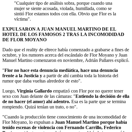
"Cualquier tipo de análisis sobra, porque cuando una
mujer se siente acosada, violada, humillada, como se
sintió Flor estamos todos con ella. Obvio que Flor es la
víctima".
EXPULSARON A JUAN MANUEL MARTINO DE EL
HOTEL DE LOS FAMOSOS 2 TRAS LA INCOMODIDAD
DE FLOR MOYANO
Dado que el reality de eltrece había comenzado a grabarse a fines de
octubre, y los rumores acerca del escándalo de Flor Moyano y Juan
Manuel Martino comenzaron en noviembre, Adrián Pallares explicó.
"
Flor no hace esta denuncia mediática, hace una denuncia
frente a la Justicia y
a partir de ahí cambia toda la historia del
rumor que daba vueltas alrededor de esto".
Luego,
Virginia Gallardo
empatizó con Flor por no querer tener
sexo con Juan delante de las cámaras: "
Entiendo la decisión de ella
de no hacer (el amor) ahí adentro.
Esa es la parte que se termina
rompiendo. Quizá tenían un trato, o no".
"Cuando la producción tiene conocimiento de una incomodidad de
Flor Moyano, lo expulsan a
Juan Manuel Martino porque había
tenido escenas de violencia con Fernando Carrillo, Federico