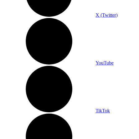
X (Twitter)
YouTube
TikTok