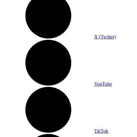
X (Twitter)
YouTube
TikTok