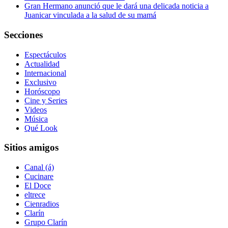
Gran Hermano anunció que le dará una delicada noticia a
Juanicar vinculada a la salud de su mamá
Secciones
Espectáculos
Actualidad
Internacional
Exclusivo
Horóscopo
Cine y Series
Videos
Música
Qué Look
Sitios amigos
Canal (á)
Cucinare
El Doce
eltrece
Cienradios
Clarín
Grupo Clarín