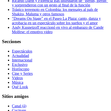
Ricardo Darín y Florencia Bas disfrutaron de “Berlín, Berlín”
y sorprendieron con un gesto al final de la función
Trágico terremoto en Colombia: los mensajes al país de
Shakira, Maluma y otros famosos
“Dreams On Stage” en el Paseo La Plaza: canto, danza y
acrobacia en un espectáculo sobre los sueños y el amor
Andy Kusnetzoff reaccionó en vivo al embarazo de Cande
Molfese: el emotivo video
Secciones
Espectáculos
Actualidad
Internacional
Exclusivo
Horóscopo
Cine y Series
Videos
Música
Qué Look
Sitios amigos
Canal (á)
Cucinare