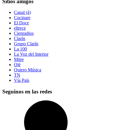
Sitios amigos
Canal (á)
Cucinare
El Doce
eltrece
Cienradios
Clarín
Grupo Clarín
La 100
La Voz del Interior
Mitre
Olé
Quiero Música
TN
Vía País
Seguinos en las redes