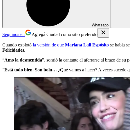
Whatsapp
Seguinos en
Agregá Ciudad como sitio preferido
Cuando explotó
la versión de que
Mariana Lali Espósito
se había s
Felicidades
.
“
Amo la desmentida
”, sonrió la cantante al aferrarse al brazo de su 
“
Está todo bien. Son bolu…
¿Qué vamos a hacer? A veces sucede que