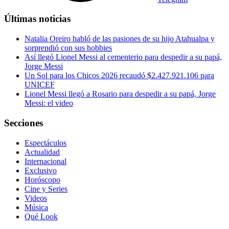
Últimas noticias
Natalia Oreiro habló de las pasiones de su hijo Atahualpa y
sorprendió con sus hobbies
Así llegó Lionel Messi al cementerio para despedir a su papá,
Jorge Messi
Un Sol para los Chicos 2026 recaudó $2.427.921.106 para
UNICEF
Lionel Messi llegó a Rosario para despedir a su papá, Jorge
Messi: el video
Secciones
Espectáculos
Actualidad
Internacional
Exclusivo
Horóscopo
Cine y Series
Videos
Música
Qué Look