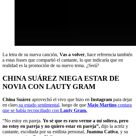
La letra de su nueva canción,
Vas a volver
, hace referencia también
a estas frases que compartió el cantante, lo que indicaría que en
realidad es la promoción de su nuevo tema. ¿Será?
CHINA SUÁREZ NIEGA ESTAR DE
NOVIA CON LAUTY GRAM
China Suárez
aprovechó el vivo que hizo en
Instagram
para dejar
en claro
su estado sentimental,
luego de que
Majo Martino
contara
que se había reconciliado con
Lauty Gram.
“No estoy en pareja.
Yo sé que es raro verme a mí soltera, pero
no estoy en pareja y no quiero estar en pareja”,
dijo la actriz y
cantante, escoltada por su estilista personal,
Juanma Cativa
, y su