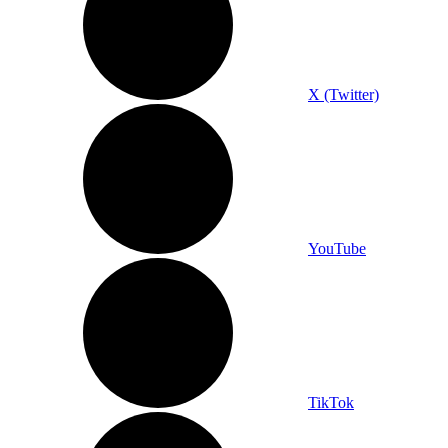
X (Twitter)
YouTube
TikTok