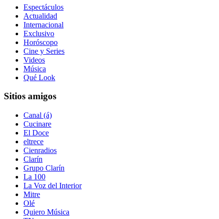
Espectáculos
Actualidad
Internacional
Exclusivo
Horóscopo
Cine y Series
Videos
Música
Qué Look
Sitios amigos
Canal (á)
Cucinare
El Doce
eltrece
Cienradios
Clarín
Grupo Clarín
La 100
La Voz del Interior
Mitre
Olé
Quiero Música