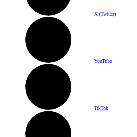
X (Twitter)
YouTube
TikTok