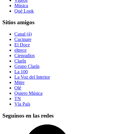
Videos
Música
Qué Look
Sitios amigos
Canal (á)
Cucinare
El Doce
eltrece
Cienradios
Clarín
Grupo Clarín
La 100
La Voz del Interior
Mitre
Olé
Quiero Música
TN
Vía País
Seguinos en las redes