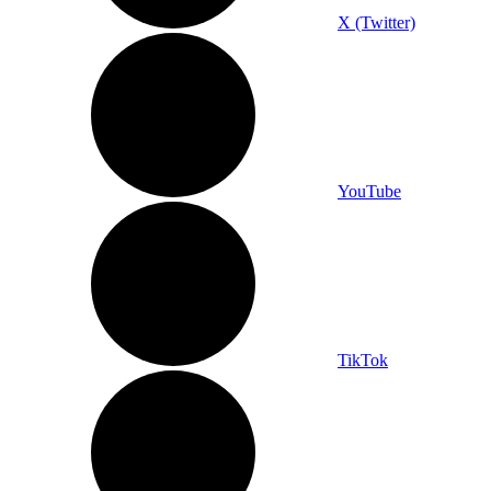
X (Twitter)
YouTube
TikTok