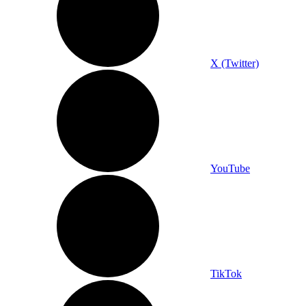
X (Twitter)
YouTube
TikTok