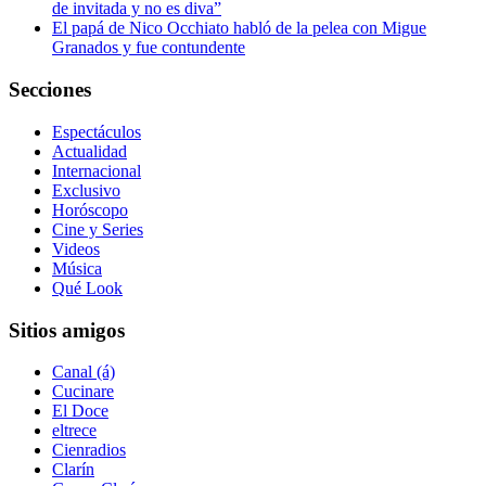
de invitada y no es diva”
El papá de Nico Occhiato habló de la pelea con Migue
Granados y fue contundente
Secciones
Espectáculos
Actualidad
Internacional
Exclusivo
Horóscopo
Cine y Series
Videos
Música
Qué Look
Sitios amigos
Canal (á)
Cucinare
El Doce
eltrece
Cienradios
Clarín