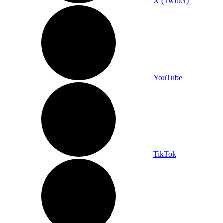
X (Twitter)
YouTube
TikTok