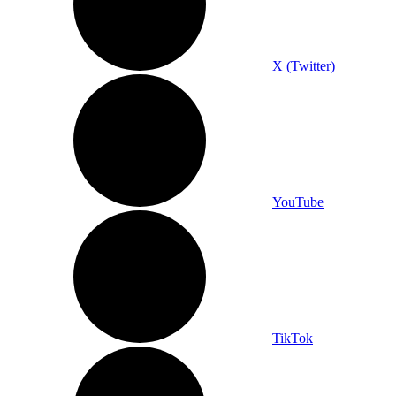
X (Twitter)
YouTube
TikTok