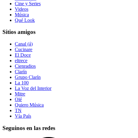
Cine y Series
Videos
Música
Qué Look
Sitios amigos
Canal (á)
Cucinare
El Doce
eltrece
Cienradios
Clarín
Grupo Clarín
La 100
La Voz del Interior
Mitre
Olé
Quiero Música
TN
Vía País
Seguinos en las redes