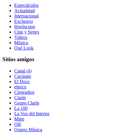
Espectáculos
Actualidad
Internacional
Exclusivo
Horóscopo
Cine y Series
Videos
Música
Qué Look
Sitios amigos
Canal (á)
Cucinare
El Doce
eltrece
Cienradios
Clarín
Grupo Clarín
La 100
La Voz del Interior
Mitre
Olé
Quiero Música