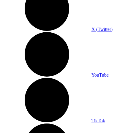
X (Twitter)
YouTube
TikTok