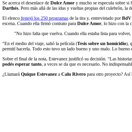
Se acerca el desenlace de
Dulce Amor
y mucho se especula sobre si 
Darthés
. Pero más allá de las idas y vueltas propias del culebrón, la
El elenco
festejó los 250 programas
de la tira y, entrevistado por
BdV
escena. Cuando ella firmó contrato para
Dulce Amor
, lo hizo con la
"No hizo falta que vuelva. Cuando ella estaba lista para volver,
“En el medio del viaje, salió la película (
Tesis sobre un homicidio
), 
permití hacerla. Todo esto tuvo un lado bueno y uno malo. Lo bueno es q
Sobre el final de la nota, Estevanez justificó su decisión. “Las histori
podés esperar tanto
, a veces se da que es necesario. No indispensable
¿Llamará
Quique Estevanez
a
Calu Rivero
para otro proyecto? Así 