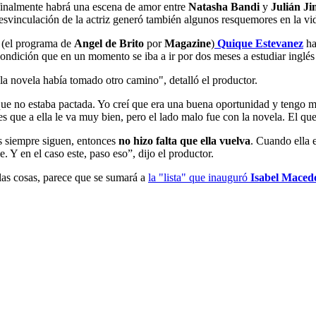
finalmente habrá una escena de amor entre
Natasha Bandi
y
Julián J
 desvinculación de la actriz generó también algunos resquemores en la vid
(el programa de
Angel de Brito
por
Magazine
)
Quique Estevanez
ha
 condición que en un momento se iba a ir por dos meses a estudiar inglés 
 la novela había tomado otro camino", detalló el productor.
que no estaba pactada. Yo creí que era una buena oportunidad y tengo m
ue a ella le va muy bien, pero el lado malo fue con la novela. El que se
as siempre siguen, entonces
no hizo falta que ella vuelva
. Cuando ella 
. Y en el caso este, paso eso”, dijo el productor.
las cosas, parece que se sumará a
la "lista" que inauguró
Isabel Maced