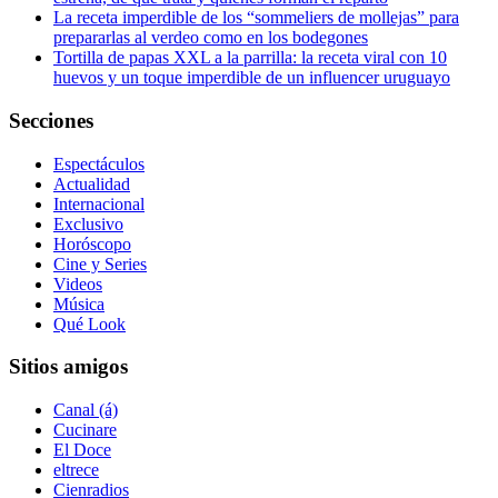
La receta imperdible de los “sommeliers de mollejas” para
prepararlas al verdeo como en los bodegones
Tortilla de papas XXL a la parrilla: la receta viral con 10
huevos y un toque imperdible de un influencer uruguayo
Secciones
Espectáculos
Actualidad
Internacional
Exclusivo
Horóscopo
Cine y Series
Videos
Música
Qué Look
Sitios amigos
Canal (á)
Cucinare
El Doce
eltrece
Cienradios