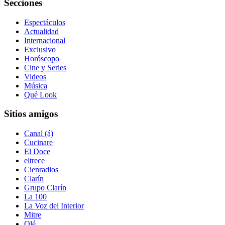
Secciones
Espectáculos
Actualidad
Internacional
Exclusivo
Horóscopo
Cine y Series
Videos
Música
Qué Look
Sitios amigos
Canal (á)
Cucinare
El Doce
eltrece
Cienradios
Clarín
Grupo Clarín
La 100
La Voz del Interior
Mitre
Olé