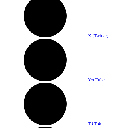
X (Twitter)
YouTube
TikTok