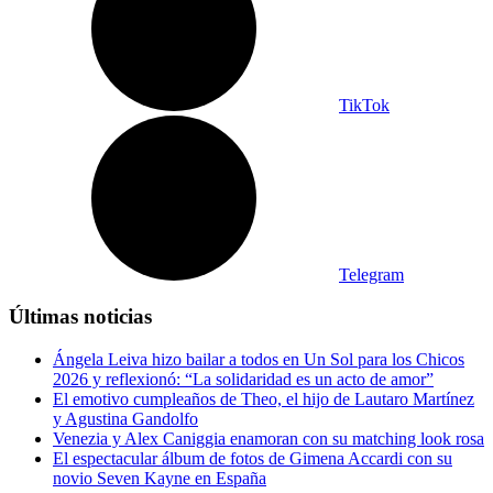
TikTok
Telegram
Últimas noticias
Ángela Leiva hizo bailar a todos en Un Sol para los Chicos
2026 y reflexionó: “La solidaridad es un acto de amor”
El emotivo cumpleaños de Theo, el hijo de Lautaro Martínez
y Agustina Gandolfo
Venezia y Alex Caniggia enamoran con su matching look rosa
El espectacular álbum de fotos de Gimena Accardi con su
novio Seven Kayne en España