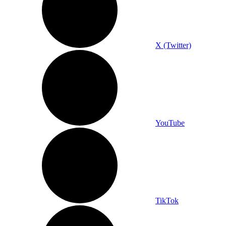
X (Twitter)
YouTube
TikTok