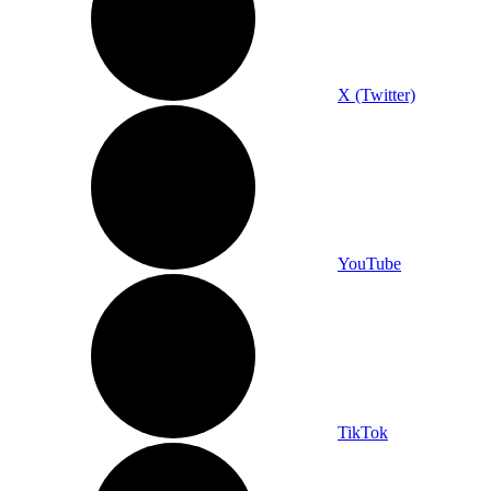
X (Twitter)
YouTube
TikTok