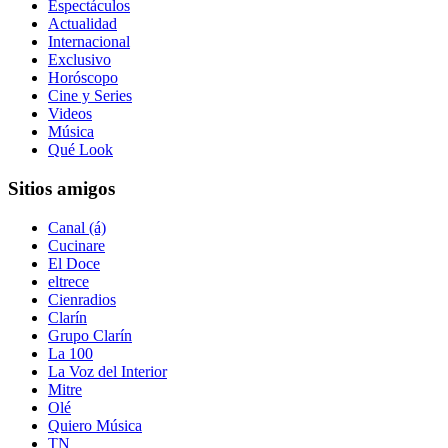
Espectáculos
Actualidad
Internacional
Exclusivo
Horóscopo
Cine y Series
Videos
Música
Qué Look
Sitios amigos
Canal (á)
Cucinare
El Doce
eltrece
Cienradios
Clarín
Grupo Clarín
La 100
La Voz del Interior
Mitre
Olé
Quiero Música
TN