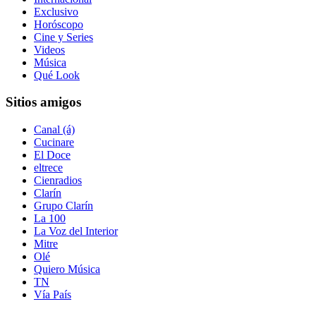
Exclusivo
Horóscopo
Cine y Series
Videos
Música
Qué Look
Sitios amigos
Canal (á)
Cucinare
El Doce
eltrece
Cienradios
Clarín
Grupo Clarín
La 100
La Voz del Interior
Mitre
Olé
Quiero Música
TN
Vía País