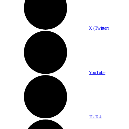
X (Twitter)
YouTube
TikTok