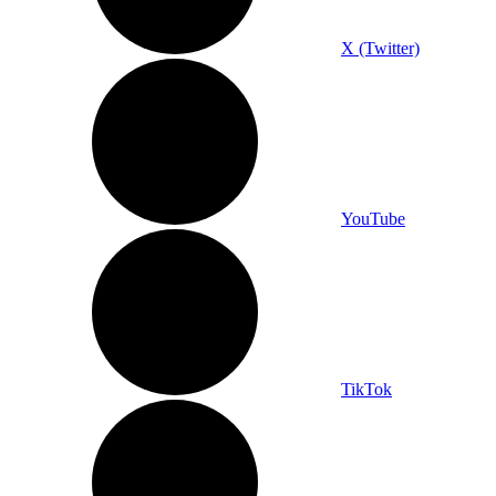
X (Twitter)
YouTube
TikTok