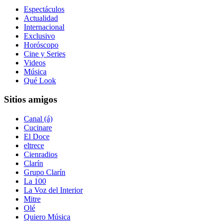
Espectáculos
Actualidad
Internacional
Exclusivo
Horóscopo
Cine y Series
Videos
Música
Qué Look
Sitios amigos
Canal (á)
Cucinare
El Doce
eltrece
Cienradios
Clarín
Grupo Clarín
La 100
La Voz del Interior
Mitre
Olé
Quiero Música