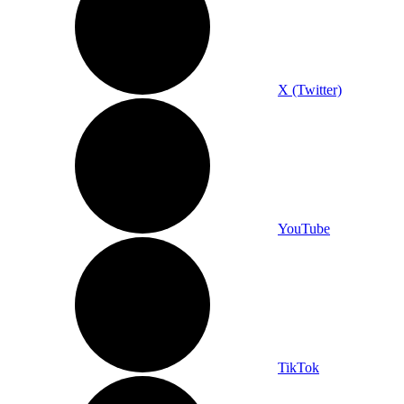
X (Twitter)
YouTube
TikTok