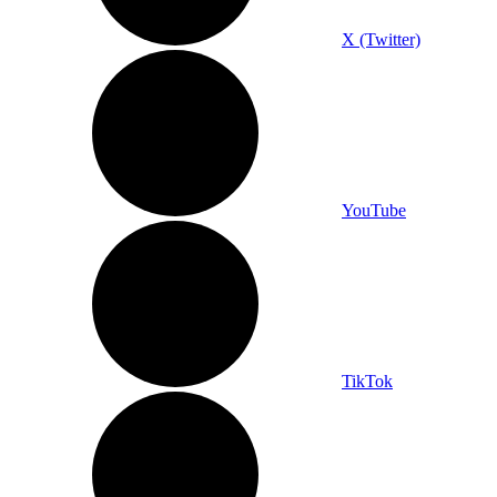
X (Twitter)
YouTube
TikTok