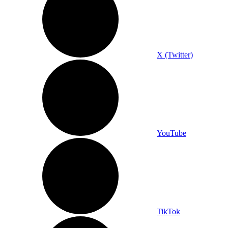
X (Twitter)
YouTube
TikTok