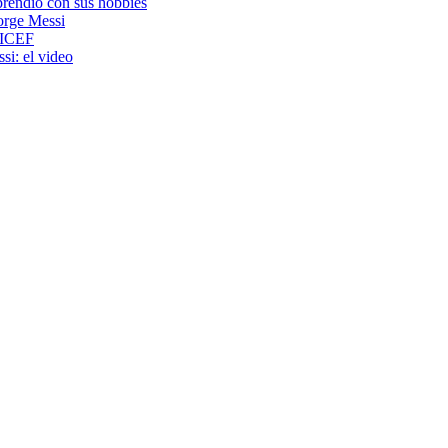
rprendió con sus hobbies
Jorge Messi
NICEF
si: el video