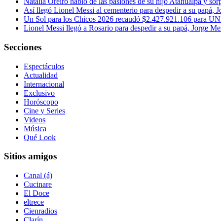
Natalia Oreiro habló de las pasiones de su hijo Atahualpa y so
Así llegó Lionel Messi al cementerio para despedir a su papá, 
Un Sol para los Chicos 2026 recaudó $2.427.921.106 para U
Lionel Messi llegó a Rosario para despedir a su papá, Jorge Mes
Secciones
Espectáculos
Actualidad
Internacional
Exclusivo
Horóscopo
Cine y Series
Videos
Música
Qué Look
Sitios amigos
Canal (á)
Cucinare
El Doce
eltrece
Cienradios
Clarín