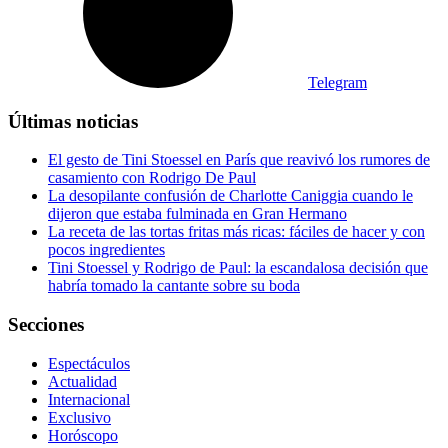
Telegram
Últimas noticias
El gesto de Tini Stoessel en París que reavivó los rumores de
casamiento con Rodrigo De Paul
La desopilante confusión de Charlotte Caniggia cuando le
dijeron que estaba fulminada en Gran Hermano
La receta de las tortas fritas más ricas: fáciles de hacer y con
pocos ingredientes
Tini Stoessel y Rodrigo de Paul: la escandalosa decisión que
habría tomado la cantante sobre su boda
Secciones
Espectáculos
Actualidad
Internacional
Exclusivo
Horóscopo