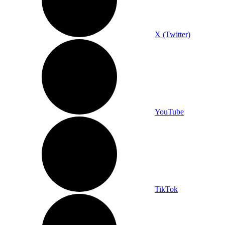
X (Twitter)
YouTube
TikTok