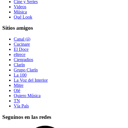
Cine y Series
Videos
Música
Qué Look
Sitios amigos
Canal (á)
Cucinare
El Doce
eltrece
Cienradios
Clarín
Grupo Clarín
La 100
La Voz del Interior
Mitre
Olé
Quiero Música
TN
Vía País
Seguinos en las redes