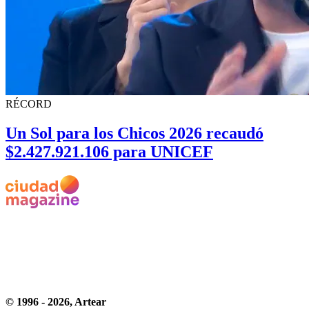
RÉCORD
Un Sol para los Chicos 2026 recaudó
$2.427.921.106 para UNICEF
© 1996 -
2026
, Artear