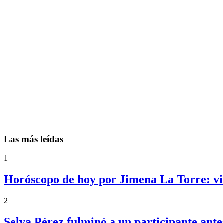
Las más leídas
1
Horóscopo de hoy por Jimena La Torre: vie
2
Selva Pérez fulminó a un participante an