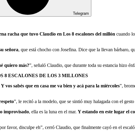
Telegram
ena racha que tuvo Claudio en Los 8 escalones del millón
cuando l
su señora
, que está chocho con Josefina. Dice que la llevan bárbaro, q
qué quiero más?
”, señaló Claudio, que durante toda su estancia hizo énfa
S 8 ESCALONES DE LOS 3 MILLONES
e. Y vos sabés que en casa me va bien y acá para la miércoles
”, brome
respeto
”, le recitó a la modelo, que se sintió muy halagada con el ges
to improvisado
, ella es la luna en el mar.
Y estando en este lugar el c
 por favor, disculpe eh”, cerró Claudio, que finalmente cayó en el esca