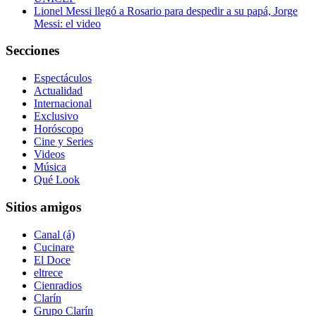
Lionel Messi llegó a Rosario para despedir a su papá, Jorge
Messi: el video
Secciones
Espectáculos
Actualidad
Internacional
Exclusivo
Horóscopo
Cine y Series
Videos
Música
Qué Look
Sitios amigos
Canal (á)
Cucinare
El Doce
eltrece
Cienradios
Clarín
Grupo Clarín