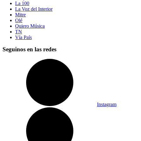
La 100
La Voz del Interior
Mitre
Olé
Quiero Música
TN
Vía País
Seguinos en las redes
Instagram