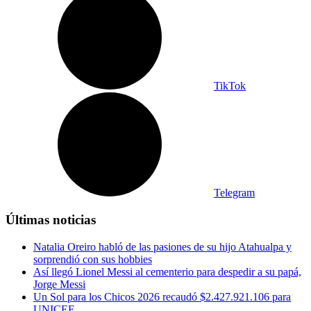
TikTok
Telegram
Últimas noticias
Natalia Oreiro habló de las pasiones de su hijo Atahualpa y
sorprendió con sus hobbies
Así llegó Lionel Messi al cementerio para despedir a su papá,
Jorge Messi
Un Sol para los Chicos 2026 recaudó $2.427.921.106 para
UNICEF