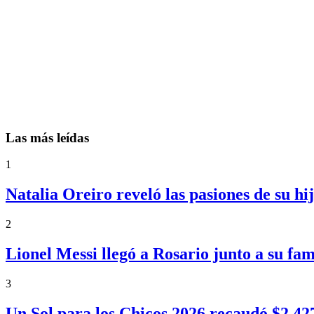
Las más leídas
1
Natalia Oreiro reveló las pasiones de su h
2
Lionel Messi llegó a Rosario junto a su fa
3
Un Sol para los Chicos 2026 recaudó $2.4