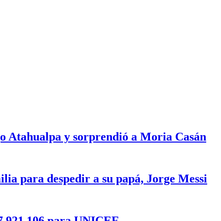
ijo Atahualpa y sorprendió a Moria Casán
milia para despedir a su papá, Jorge Messi
27.921.106 para UNICEF