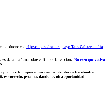
del conductor con
el joven periodista uruguayo
Tato Cabrera
había
les de la mañana
sobre el final de la relación. “
No creo que vuelva
ego…
to y publicó la imagen en sus cuentas oficiales de
Facebook
e
Sí, es correcto, ¡estamos dándonos otra oportunidad!
".