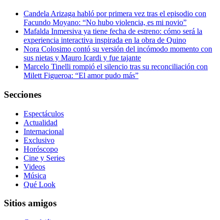
Candela Arizaga habló por primera vez tras el episodio con
Facundo Moyano: “No hubo violencia, es mi novio”
Mafalda Inmersiva ya tiene fecha de estreno: cómo será la
experiencia interactiva inspirada en la obra de Quino
Nora Colosimo contó su versión del incómodo momento con
sus nietas y Mauro Icardi y fue tajante
Marcelo Tinelli rompió el silencio tras su reconciliación con
Milett Figueroa: “El amor pudo más”
Secciones
Espectáculos
Actualidad
Internacional
Exclusivo
Horóscopo
Cine y Series
Videos
Música
Qué Look
Sitios amigos