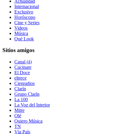
Actualidad
Internacional
Exclusivo
Horóscopo
Cine y Series
Videos
Música
Qué Look
Sitios amigos
Canal (á)
Cucinare
El Doce
eltrece
Cienradios
Clarín
Grupo Clarín
La 100
La Voz del Interior
Mitre
Olé
Quiero Música
TN
Vía País