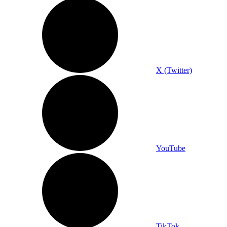
X (Twitter)
YouTube
TikTok