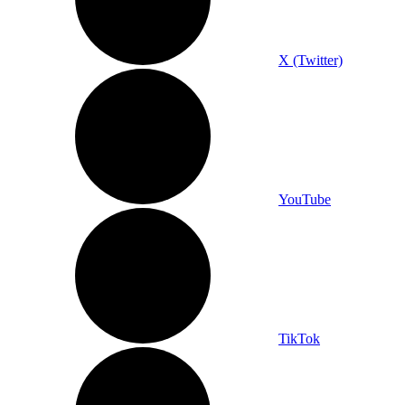
X (Twitter)
YouTube
TikTok