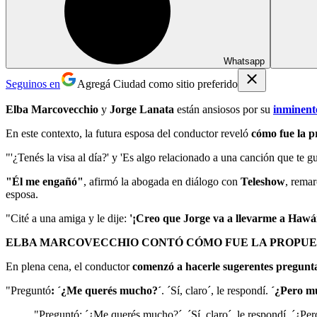
Whatsapp
Seguinos en
Agregá Ciudad como sitio preferido
Elba Marcovecchio
y
Jorge Lanata
están ansiosos por su
inminent
En este contexto, la futura esposa del conductor reveló
cómo fue la p
"'¿Tenés la visa al día?' y 'Es algo relacionado a una canción que te 
"Él me engañó"
, afirmó la abogada en diálogo con
Teleshow
, remar
esposa.
"Cité a una amiga y le dije:
'¡Creo que Jorge va a llevarme a Hawá
ELBA MARCOVECCHIO CONTÓ CÓMO FUE LA PROPUE
En plena cena, el conductor
comenzó a hacerle sugerentes pregunt
"Preguntó
: ´¿Me querés mucho?´
. ´Sí, claro´, le respondí.
´¿Pero m
"Preguntó: ´¿Me querés mucho?´. ´Sí, claro´, le respondí. ´¿Pe