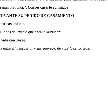
la gran pregunta:
'¿Querés casarte conmigo?"
.
ATA ANTE SU PEDIDO DE CASAMIENTO
ente casamiento
.
1 años del “vacío que encalla la viudez”.
e vida con Jorge
.
a entre el ´transcurrir´ y un ´proyecto de vida´", cerró, feliz.