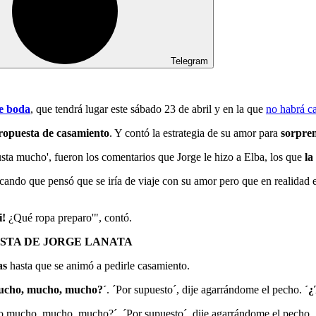
Telegram
e boda
, que tendrá lugar este sábado 23 de abril y en la que
no habrá ca
ropuesta de casamiento
. Y contó la estrategia de su amor para
sorpre
gusta mucho', fueron los comentarios que Jorge le hizo a Elba, los que
la
cando que pensó que se iría de viaje con su amor pero que en realidad es
i!
¿Qué ropa preparo'", contó.
STA DE JORGE LANATA
as
hasta que se animó a pedirle casamiento.
ucho, mucho, mucho?´
. ´Por supuesto´, dije agarrándome el pecho.
´¿
ro mucho, mucho, mucho?´. ´Por supuesto´, dije agarrándome el pecho. 