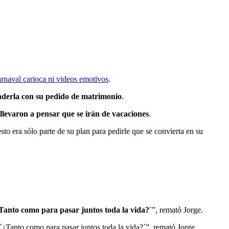
rnaval carioca ni videos emotivos
.
nderla con su pedido de matrimonio
.
 llevaron a pensar que se irán de vacaciones
.
to era sólo parte de su plan para pedirle que se convierta en su
Tanto como para pasar juntos toda la vida?´
”, remató Jorge.
´¿Tanto como para pasar juntos toda la vida?´”, remató Jorge