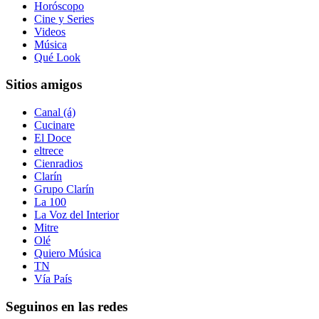
Horóscopo
Cine y Series
Videos
Música
Qué Look
Sitios amigos
Canal (á)
Cucinare
El Doce
eltrece
Cienradios
Clarín
Grupo Clarín
La 100
La Voz del Interior
Mitre
Olé
Quiero Música
TN
Vía País
Seguinos en las redes