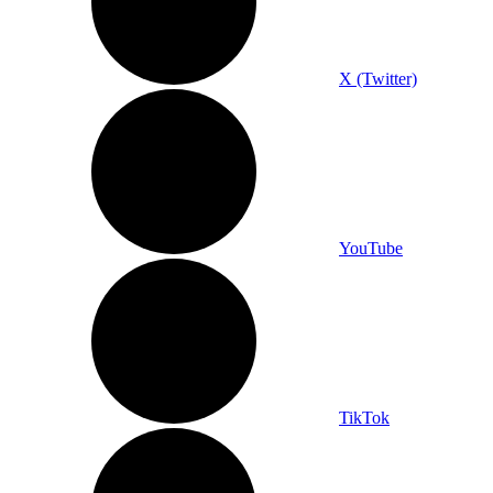
X (Twitter)
YouTube
TikTok