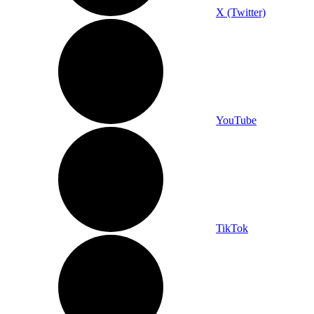
X (Twitter)
YouTube
TikTok