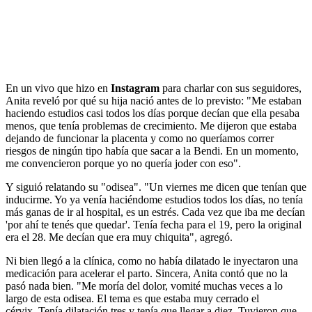
En un vivo que hizo en
Instagram
para charlar con sus seguidores,
Anita reveló por qué su hija nació antes de lo previsto: "Me estaban
haciendo estudios casi todos los días porque decían que ella pesaba
menos, que tenía problemas de crecimiento. Me dijeron que estaba
dejando de funcionar la placenta y como no queríamos correr
riesgos de ningún tipo había que sacar a la Bendi. En un momento,
me convencieron porque yo no quería joder con eso".
Y siguió relatando su "odisea". "Un viernes me dicen que tenían que
inducirme. Yo ya venía haciéndome estudios todos los días, no tenía
más ganas de ir al hospital, es un estrés. Cada vez que iba me decían
'por ahí te tenés que quedar'. Tenía fecha para el 19, pero la original
era el 28. Me decían que era muy chiquita", agregó.
Ni bien llegó a la clínica, como no había dilatado le inyectaron una
medicación para acelerar el parto. Sincera, Anita contó que no la
pasó nada bien. "Me moría del dolor, vomité muchas veces a lo
largo de esta odisea. El tema es que estaba muy cerrado el
cérvix. Tenía dilatación tres y tenía que llegar a diez. Tuvieron que