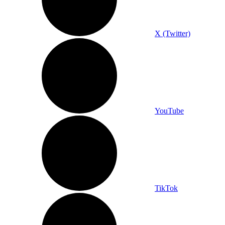
X (Twitter)
YouTube
TikTok